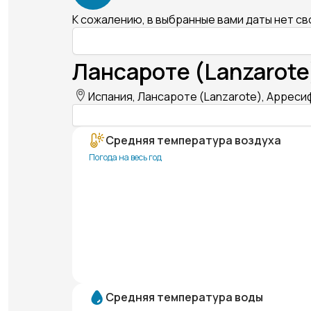
К сожалению, в выбранные вами даты нет с
Лансароте (Lanzarote
Испания, Лансароте (Lanzarote), Арресиф
Средняя температура воздуха
Погода на весь год
Средняя температура воды