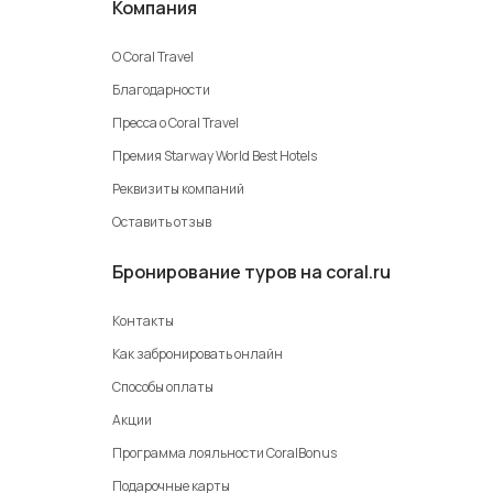
Компания
О Coral Travel
Благодарности
Пресса о Coral Travel
Премия Starway World Best Hotels
Реквизиты компаний
Оставить отзыв
Бронирование туров на coral.ru
Контакты
Как забронировать онлайн
Способы оплаты
Акции
Программа лояльности CoralBonus
Подарочные карты