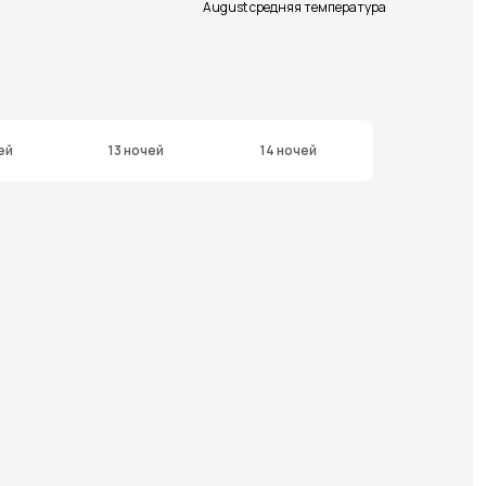
August средняя температура
ей
13 ночей
14 ночей