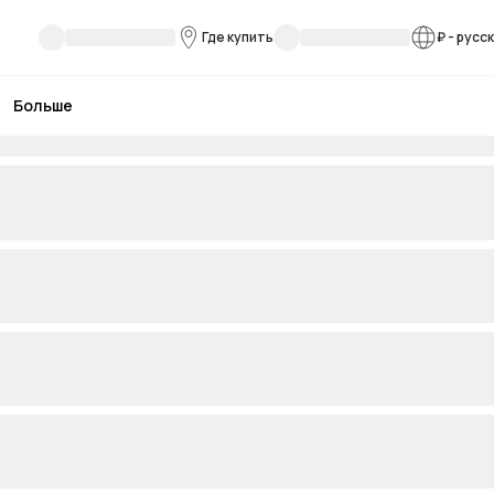
Где купить
₽
-
русс
Больше