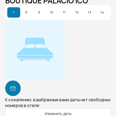
BOUTIQUE PALACIO ICO
7
8
9
10
11
12
13
14
К сожалению, в выбранные вами даты нет свободных
номеров в отеле
Изменить даты