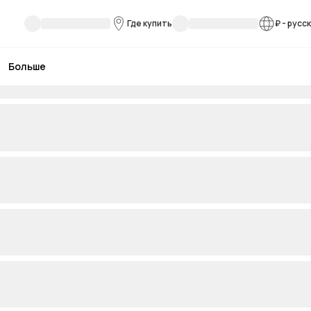
Где купить
₽
-
русс
Больше