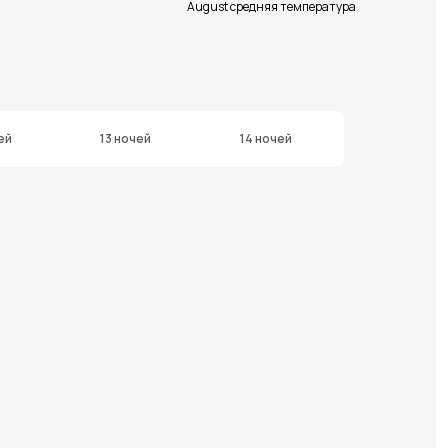
August средняя температура
ей
13 ночей
14 ночей