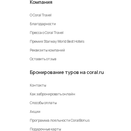
Компания
О Coral Travel
Благодарности
Пресса о Coral Travel
Премия Starway World Best Hotels
Реквизиты компаний
Оставить отзыв
Бронирование туров на coral.ru
Контакты
Как забронировать онлайн
Способы оплаты
Акции
Программа лояльности CoralBonus
Подарочные карты