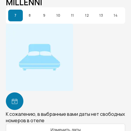
MILLENNI
7
8
9
10
11
12
13
14
К сожалению, в выбранные вами даты нет свободных
номеров в отеле
Изменить даты