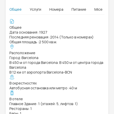
Общее
Услуги
Номера
Питание
Mice
Общее
Дата основания
:
1927
Последняя реновация
:
2014 (Только в номерах)
Общая площадь
:
2 500 кв.м.
Расположение
Город
:
Barcelona
В 450 м от города Barcelona. В 450 м от центра города
Barcelona
В 12 км от аэропорта Barcelona-BCN
В окрестностях
Автобусная остановка или метро
:
40 м
В отеле
Главное Здание: 1 (этажей: 5, лифтов: 1)
Рестораны: 1
Бары: 1