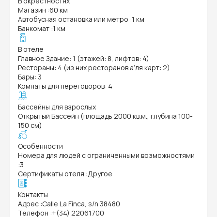
В окрестностях
Магазин
:
60 км
Автобусная остановка или метро
:
1 км
Банкомат
:
1 км
В отеле
Главное Здание: 1 (этажей: 8, лифтов: 4)
Рестораны: 4 (из них ресторанов а’ля карт: 2)
Бары: 3
Комнаты для переговоров: 4
Бассейны для взрослых
Открытый Бассейн (площадь 2000 кв.м., глубина 100-
150 см)
Особенности
Номера для людей с ограниченными возможностями
:
3
Сертификаты отеля
:
Другое
Контакты
Адрес
:
Calle La Finca, s/n 38480
Телефон
:
+(34) 22061700