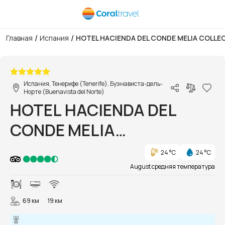
/
/
Главная
Испания
HOTEL HACIENDA DEL CONDE MELIA COLLEC
1/41
Испания, Тенерифе (Tenerife), Буэнависта-дель-
Норте (Buenavista del Norte)
HOTEL HACIENDA DEL
CONDE MELIA
COLLECTION GOLF & SPA
24 °C
24 °C
(ADULTS ONLY 16+)
August средняя температура
69 км
19 км