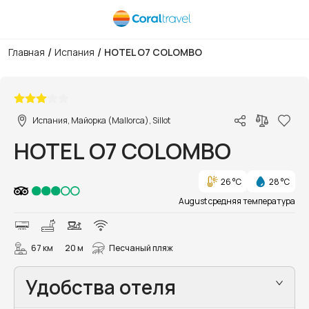
/
/
Главная
Испания
HOTEL O7 COLOMBO
1/24
Испания, Майорка (Mallorca), Sillot
HOTEL O7 COLOMBO
26 °C
28 °C
August средняя температура
67 км
20 м
Песчаный пляж
Удобства отеля