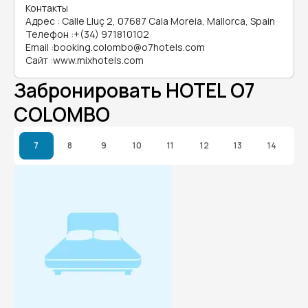
Контакты
Адрес
:
Calle Lluç 2, 07687 Cala Moreia, Mallorca, Spain
Телефон
:
+(34) 971810102
Email
:
booking.colombo@o7hotels.com
Сайт
:
www.mixhotels.com
Забронировать HOTEL O7
COLOMBO
7
8
9
10
11
12
13
14