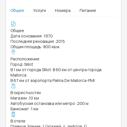
Общее
Услуги
Номера
Питание
Общее
Дата основания
:
1970
Последняя реновация
:
2015
Общая площадь
:
800 кв.м.
Расположение
Город
:
Sillot
В 1 км от города Slllot. В 60 км от центра города
Mallorca
В 67 км от аэропорта Palma De Mallorca-PMI
В окрестностях
Магазин
:
10 км
Автобусная остановка или метро
:
200 м
Банкомат
:
1 км
В отеле
Главное Здание: 1 (этажей: 4, лифтов: 1)