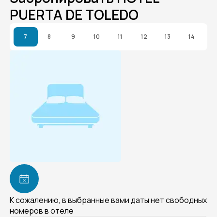
PUERTA DE TOLEDO
7
8
9
10
11
12
13
14
К сожалению, в выбранные вами даты нет свободных
номеров в отеле