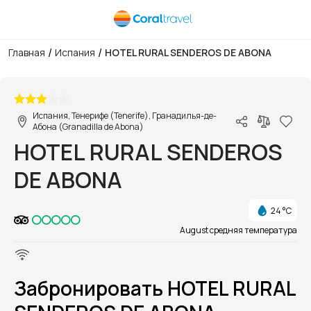
/
/
Главная
Испания
HOTEL RURAL SENDEROS DE ABONA
1/1
Испания, Тенерифе (Tenerife), Гранадилья-де-
Абона (Granadilla de Abona)
HOTEL RURAL SENDEROS
DE ABONA
24 °C
August средняя температура
Забронировать HOTEL RURAL