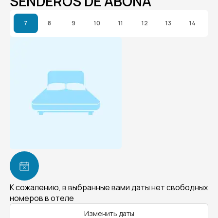
SENDEROS DE ABONA
7
8
9
10
11
12
13
14
К сожалению, в выбранные вами даты нет свободных
номеров в отеле
Изменить даты