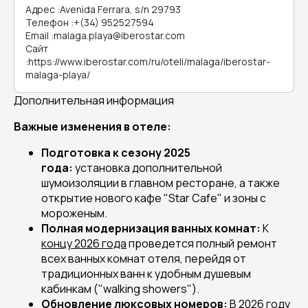
Адрес
:
Avenida Ferrara, s/n 29793
Телефон
:
+(34) 952527594
Email
:
malaga.playa@iberostar.com
Сайт
:
https://www.iberostar.com/ru/oteli/malaga/iberostar-
malaga-playa/
Дополнительная информация
Важные изменения в отеле:
Подготовка к сезону 2025
года:
установка дополнительной
шумоизоляции в главном ресторане, а также
открытие нового кафе "Star Cafe" и зоны с
мороженым.
Полная модернизация ванных комнат:
К
концу 2026 года
проведется полный ремонт
всех ванных комнат отеля, перейдя от
традиционных ванн к удобным душевым
кабинкам ("walking showers").
Обновление люксовых номеров:
В 2026 году