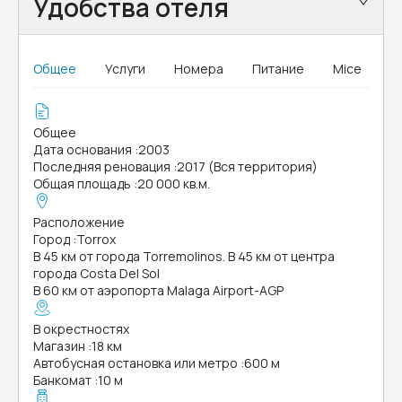
Удобства отеля
Общее
Услуги
Номера
Питание
Mice
Общее
Дата основания
:
2003
Последняя реновация
:
2017 (Вся территория)
Общая площадь
:
20 000 кв.м.
Расположение
Город
:
Torrox
В 45 км от города Torremolinos. В 45 км от центра
города Costa Del Sol
В 60 км от аэропорта Malaga Airport-AGP
В окрестностях
Магазин
:
18 км
Автобусная остановка или метро
:
600 м
Банкомат
:
10 м