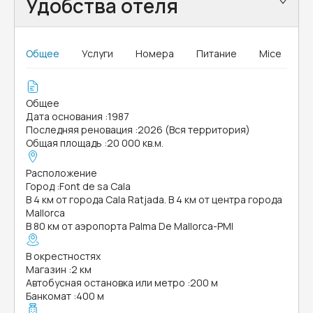
Удобства отеля
Общее
Услуги
Номера
Питание
Mice
Общее
Дата основания
:
1987
Последняя реновация
:
2026 (Вся территория)
Общая площадь
:
20 000 кв.м.
Расположение
Город
:
Font de sa Cala
В 4 км от города Cala Ratjada. В 4 км от центра города
Mallorca
В 80 км от аэропорта Palma De Mallorca-PMI
В окрестностях
Магазин
:
2 км
Автобусная остановка или метро
:
200 м
Банкомат
:
400 м