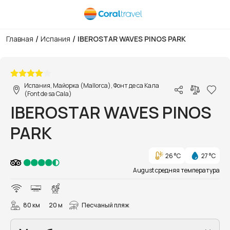
/
/
Главная
Испания
IBEROSTAR WAVES PINOS PARK
1/35
Испания, Майорка (Mallorca), Фонт де са Кала
(Font de sa Cala)
IBEROSTAR WAVES PINOS
PARK
26 °C
27 °C
August средняя температура
80 км
20 м
Песчаный пляж