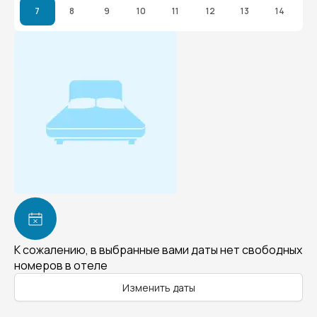
7
8
9
10
11
12
13
14
К сожалению, в выбранные вами даты нет свободных
номеров в отеле
Изменить даты