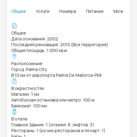
Общее
Услуги
Номера
Питание
Mice
Общее
Дата основания
:
2002
Последняя реновация
:
2015 (Вся территория)
Общая площадь
:
1 000 кв.м.
Расположение
Город
:
Palma City
В 10 км от аэропорта Palma De Mallorca-PMI
В окрестностях
Магазин
:
1 км
Автобусная остановка или метро
:
100 м
Банкомат
:
100 км
В отеле
Главное Здание: 1 (этажей: 8, лифтов: 3)
Рестораны: 1 (из них ресторанов а’ля карт: 1)
Бары: 1