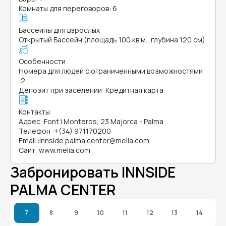
Комнаты для переговоров: 6
Бассейны для взрослых
Открытый Бассейн (площадь 100 кв.м., глубина 120 см)
Особенности
Номера для людей с ограниченными возможностями
:
2
Депозит при заселении
:
Кредитная карта
Контакты
Адрес
:
Font i Monteros, 23 Majorca - Palma
Телефон
:
+(34) 971170200
Email
:
innside.palma.center@melia.com
Сайт
:
www.melia.com
Забронировать INNSIDE
PALMA CENTER
7
8
9
10
11
12
13
14