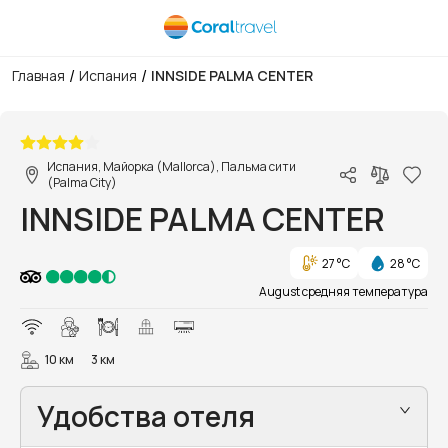
/
/
Главная
Испания
INNSIDE PALMA CENTER
1/15
Испания, Майорка (Mallorca), Пальма сити
(Palma City)
INNSIDE PALMA CENTER
27 °C
28 °C
August средняя температура
10 км
3 км
Удобства отеля