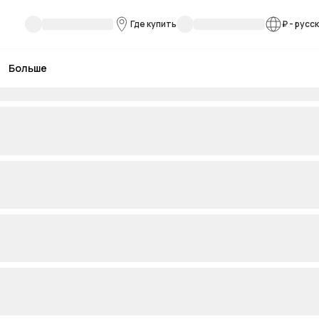
Где купить
₽
-
русс
Больше