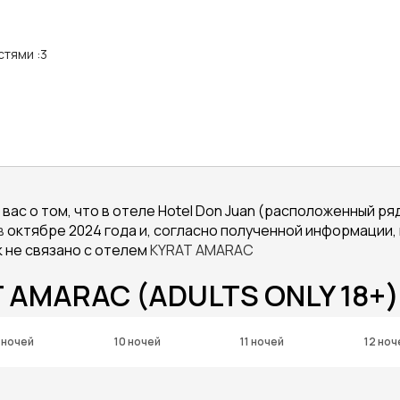
стями
:
3
ас о том, что в отеле Hotel Don Juan (расположенный ря
в
октябре 2024 года и, согласно полученной информации,
 не связано с отелем
KYRAT
AMARAC
 AMARAC (ADULTS ONLY 18+)
 ночей
10 ночей
11 ночей
12 ноч