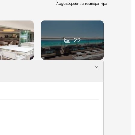
August средняя температура
+
22