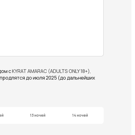
дом с
KYRAT
AMARAC
(
ADULTS
ONLY
18+),
 продлятся до июля 2025 (до дальнейших
ей
13 ночей
14 ночей