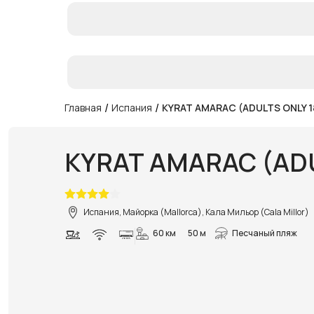
/
/
Главная
Испания
KYRAT AMARAC (ADULTS ONLY 1
KYRAT AMARAC (ADU
Испания, Майорка (Mallorca), Кала Мильор (Cala Millor)
60 км
50 м
Песчаный пляж