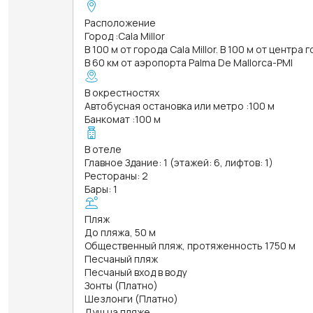
Расположение
Город
:
Cala Millor
В 100 м от города Cala Millor. В 100 м от центра 
В 60 км от аэропорта Palma De Mallorca-PMI
В окрестностях
Автобусная остановка или метро
:
100 м
Банкомат
:
100 м
В отеле
Главное Здание: 1 (этажей: 6, лифтов: 1)
Рестораны: 2
Бары: 1
Пляж
До пляжа, 50 м
Общественный пляж, протяженность 1750 м
Песчаный пляж
Песчаный вход в воду
Зонты (Платно)
Шезлонги (Платно)
Душ на пляже