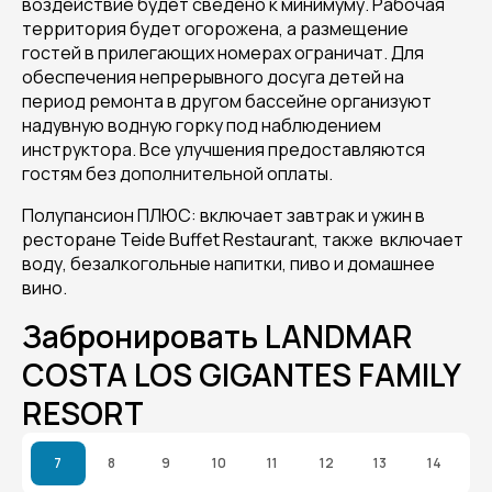
воздействие будет сведено к минимуму. Рабочая
территория будет огорожена, а размещение
гостей в прилегающих номерах ограничат. Для
обеспечения непрерывного досуга детей на
период ремонта в другом бассейне организуют
надувную водную горку под наблюдением
инструктора. Все улучшения предоставляются
гостям без дополнительной оплаты.
Полупансион ПЛЮС: включает завтрак и ужин в
ресторане Teide Buffet Restaurant, также включает
воду, безалкогольные напитки, пиво и домашнее
вино.
Забронировать LANDMAR
COSTA LOS GIGANTES FAMILY
RESORT
7
8
9
10
11
12
13
14