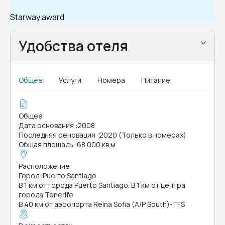
Starway award
Удобства отеля
Общее
Услуги
Номера
Питание
Общее
Дата основания
:
2008
Последняя реновация
:
2020 (Только в номерах)
Общая площадь
:
68 000 кв.м.
Расположение
Город
:
Puerto Santiago
В 1 км от города Puerto Santiago. В 1 км от центра
города Tenerife
В 40 км от аэропорта Reina Sofia (A/P South)-TFS