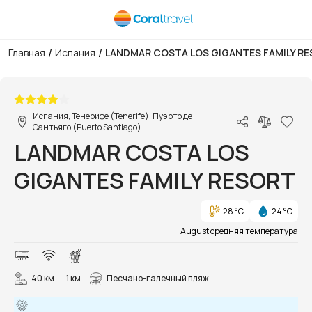
/
/
Главная
Испания
LANDMAR COSTA LOS GIGANTES FAMILY R
1/95
Испания, Тенерифе (Tenerife), Пуэрто де
Сантьяго (Puerto Santiago)
LANDMAR COSTA LOS
GIGANTES FAMILY RESORT
28 °C
24 °C
August средняя температура
40 км
1 км
Песчано-галечный пляж