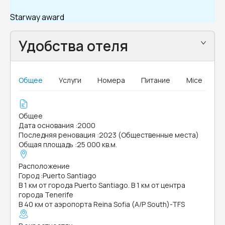
Starway award
Удобства отеля
Общее
Услуги
Номера
Питание
Mice
Общее
Дата основания
:
2000
Последняя реновация
:
2023 (Общественные места)
Общая площадь
:
25 000 кв.м.
Расположение
Город
:
Puerto Santiago
В 1 км от города Puerto Santiago. В 1 км от центра
города Tenerife
В 40 км от аэропорта Reina Sofia (A/P South)-TFS