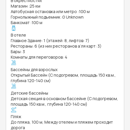
В окрестностях
Магазин
:
25 км
Автобусная остановка или метро
:
100 м
Горнолыжный подъемник
:
0 Unknown
Банкомат
:
100 м
В отеле
Главное Здание: 1 (этажей: 8, лифтов: 7)
Рестораны: 6 (из них ресторанов а’ля карт: 3)
Бары: 3
Комнаты для переговоров: 4
Бассейны для взрослых
Открытый Бассейн (С подогревом, площадь 150 кв.м.,
глубина 120-140 см)
Детские бассейны
Детская секция в основном бассейне (С подогревом,
площадь 150 кв.м., глубина 120-140 см)
Пляж
До пляжа, 100 м, Между отелем и пляжем проходит
дорога