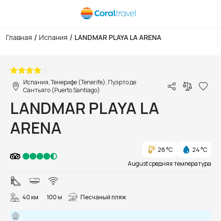
/
/
Главная
Испания
LANDMAR PLAYA LA ARENA
1/56
Испания, Тенерифе (Tenerife), Пуэрто де
Сантьяго (Puerto Santiago)
LANDMAR PLAYA LA
ARENA
28 °C
24 °C
August средняя температура
40 км
100 м
Песчаный пляж