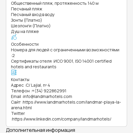
Общественный пляж, протяженность 140 м
Песчаный пляж
Песчаный вход в воду
Зонты (Платно)
Шезлонги (Платно)
Душ на пляже
Особенности
Номера для людей с ограниченными возможностями
:
2
Сертификаты отеля
:
ИСО 9001, ISO 14001 certified
hotels and restaurants
Контакты
Адрес
:
C/ Lajial, nº 4
Телефон
:
+(34) 922862991
Email
:
info@landmarhotels.com
Сайт
:
https://www.landmarhotels.com/landmar-playa-la-
arena.html
Twitter
:
https://www.linkedin.com/company/landmarhotels/
Дополнительная информация