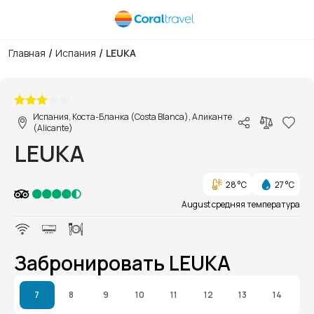
/
/
Главная
Испания
LEUKA
1/1
Испания, Коста-Бланка (Costa Blanca), Аликанте
(Alicante)
LEUKA
28 °C
27 °C
August средняя температура
Забронировать LEUKA
7
8
9
10
11
12
13
14