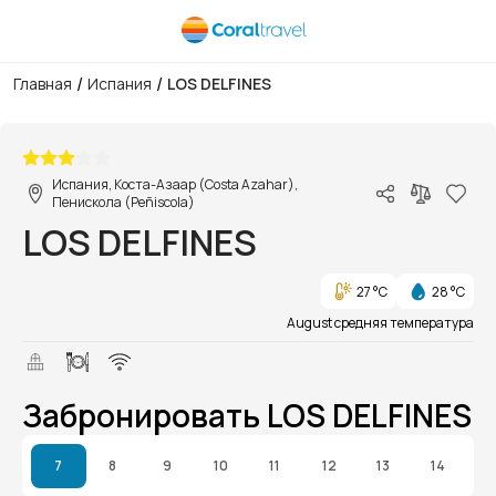
/
/
Главная
Испания
LOS DELFINES
1/1
Испания, Коста-Азаар (Costa Azahar),
Пенискола (Peñiscola)
LOS DELFINES
27 °C
28 °C
August средняя температура
Забронировать LOS DELFINES
7
8
9
10
11
12
13
14