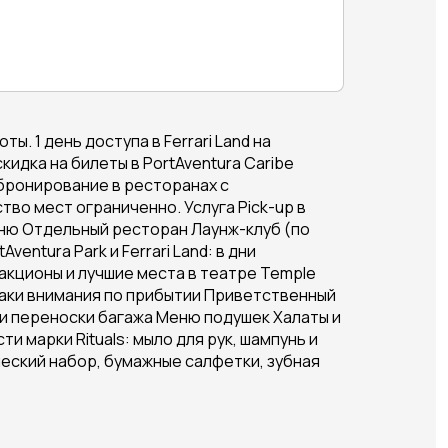
. 1 день доступа в Ferrari Land на
идка на билеты в PortAventura Caribe
 бронирование в ресторанах с
ство мест ограниченно. Услуга Pick-up в
меню Отдельный ресторан Лаунж-клуб (по
ventura Park и Ferrari Land: в дни
кционы и лучшие места в театре Temple
 знаки внимания по прибытии Приветственный
 и переноски багажа Меню подушек Халаты и
 марки Rituals: мыло для рук, шампунь и
ческий набор, бумажные салфетки, зубная