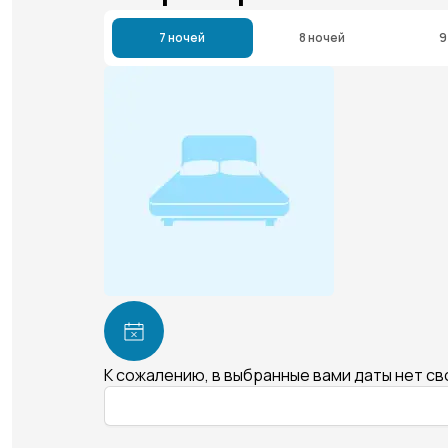
7 ночей
8 ночей
9
К сожалению, в выбранные вами даты нет с