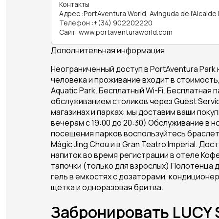
Контакты
Адрес
:
PortAventura World, Avinguda de l'Alcalde
Телефон
:
+(34) 902202220
Сайт
:
www.portaventuraworld.com
Дополнительная информация
Неограниченный доступ в PortAventura Park н
человека и проживание входит в стоимость,
Aquatic Park. Бесплатный Wi-Fi. Бесплатна
обслуживанием столиков через Guest Service
магазинах и парках: мы доставим ваши поку
вечерам с 19:00 до 20:30) Обслуживание в ном
посещения парков воспользуйтесь браслет
Màgic Jing Chou и в Gran Teatro Imperial. Д
напиток во время регистрации в отеле Кофе
тапочки (только для взрослых) Полотенца д
гель в емкостях с дозаторами, кондиционер
щетка и одноразовая бритва.
Забронировать LUCY