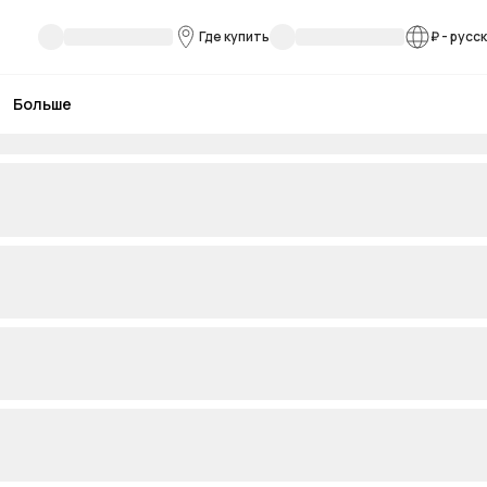
Где купить
₽
-
русс
Больше