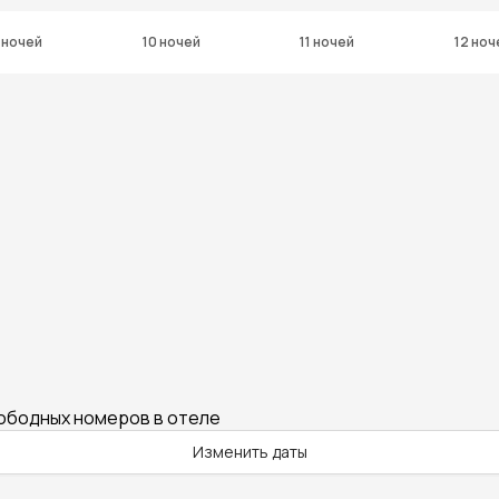
 ночей
10 ночей
11 ночей
12 ноч
вободных номеров в отеле
Изменить даты