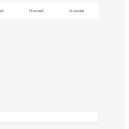
ей
13 ночей
14 ночей