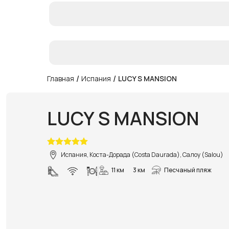
/
/
Главная
Испания
LUCY S MANSION
LUCY S MANSION
Испания, Коста-Дорада (Costa Daurada), Салоу (Salou)
11 км
3 км
Песчаный пляж