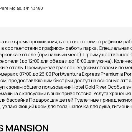
 Pere Molas, s/n 43480
а все время проживания, в соответствии с графиком работы
 в соответствии с графиком работы парка. Специальная ск
я парковка в отеле (при наличии мест). Преимущественное
 отеля (до 12:00 для обеда и до 18:00 для ужина). Количе
пки в отель. Премиум-завтрак со шведским столом и по 
ерах с 07:00 до 23:00 PortAventura Express Premium в PortA
ом, предоставляющим быстрый доступ на основные аттра
оступ к зонам общего пользования Hotel Gold River Особые
машина с капсулами в знак приветствия. Услуга хранения
ля бассейна Подарок для детей Туалетные принадлежности
, увлажняющий крем для тела, шапочка для душа, гигиени
 S MANSION