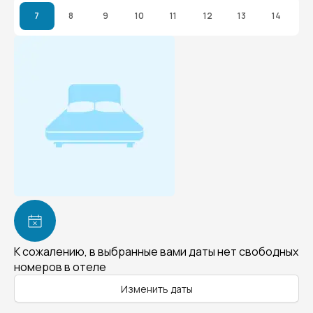
7
8
9
10
11
12
13
14
К сожалению, в выбранные вами даты нет свободных
номеров в отеле
Изменить даты