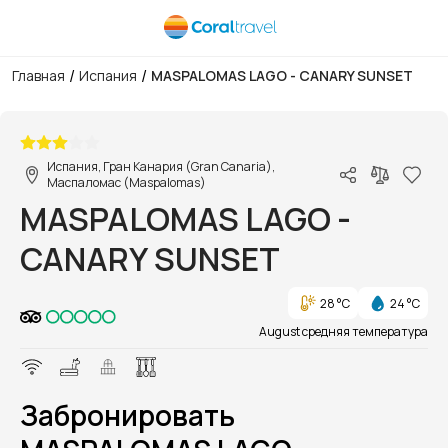
/
/
Главная
Испания
MASPALOMAS LAGO - CANARY SUNSET
1/1
Испания, Гран Канария (Gran Canaria),
Маспаломас (Maspalomas)
MASPALOMAS LAGO -
CANARY SUNSET
28 °C
24 °C
August средняя температура
Забронировать