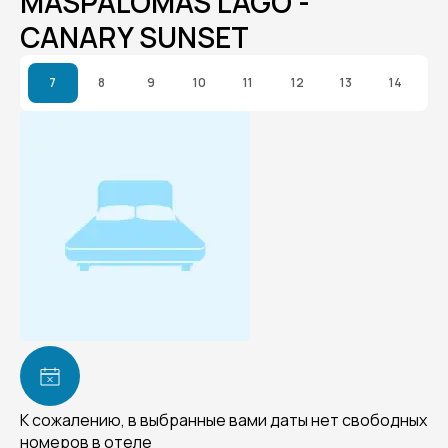
MASPALOMAS LAGO -
CANARY SUNSET
7
8
9
10
11
12
13
14
К сожалению, в выбранные вами даты нет свободных
номеров в отеле