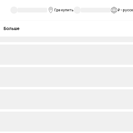
Где купить
₽
-
русс
Больше