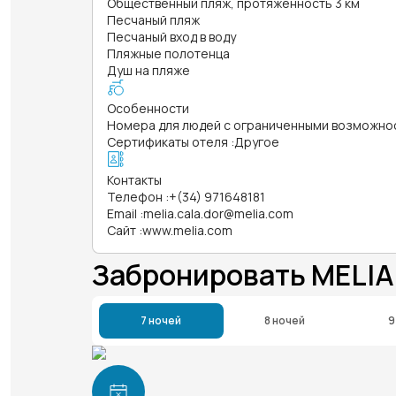
Общественный пляж, протяженность 3 км
Песчаный пляж
Песчаный вход в воду
Пляжные полотенца
Душ на пляже
Особенности
Номера для людей с ограниченными возможно
Сертификаты отеля
:
Другое
Контакты
Телефон
:
+(34) 971648181
Email
:
melia.cala.dor@melia.com
Сайт
:
www.melia.com
Забронировать MELIA
7 ночей
8 ночей
9