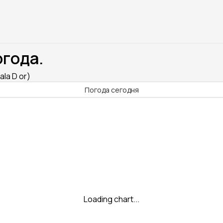
огода.
la D or)
Погода сегодня
Loading chart...