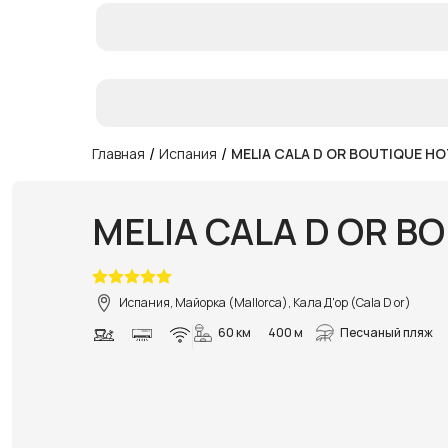
/
/
Главная
Испания
MELIA CALA D OR BOUTIQUE HO
MELIA CALA D OR B
Испания, Майорка (Mallorca), Кала Д'ор (Cala D or)
60 км
400 м
Песчаный пляж