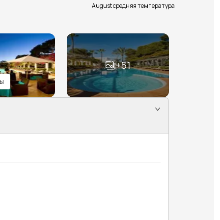
August средняя температура
+
51
ы