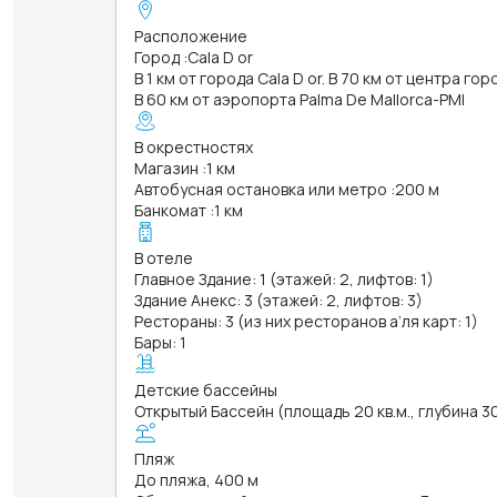
Расположение
Город
:
Cala D or
В 1 км от города Cala D or. В 70 км от центра гор
В 60 км от аэропорта Palma De Mallorca-PMI
В окрестностях
Магазин
:
1 км
Автобусная остановка или метро
:
200 м
Банкомат
:
1 км
В отеле
Главное Здание: 1 (этажей: 2, лифтов: 1)
Здание Анекс: 3 (этажей: 2, лифтов: 3)
Рестораны: 3 (из них ресторанов а’ля карт: 1)
Бары: 1
Детские бассейны
Открытый Бассейн (площадь 20 кв.м., глубина 3
Пляж
До пляжа, 400 м