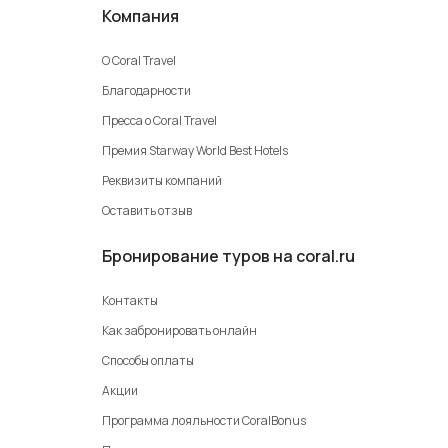
Компания
О Coral Travel
Благодарности
Пресса о Coral Travel
Премия Starway World Best Hotels
Реквизиты компаний
Оставить отзыв
Бронирование туров на coral.ru
Контакты
Как забронировать онлайн
Способы оплаты
Акции
Программа лояльности CoralBonus