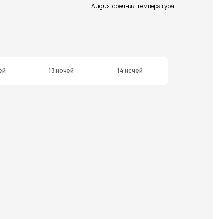
August средняя температура
ей
13 ночей
14 ночей