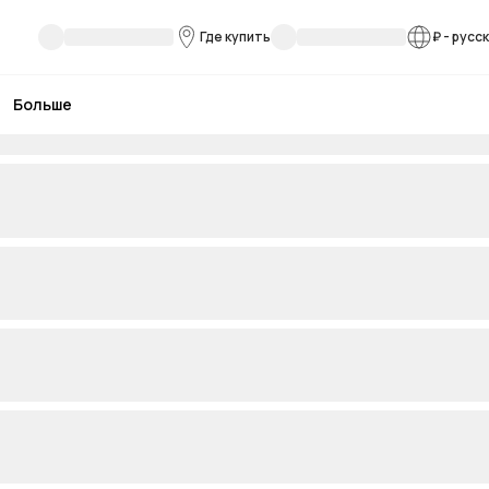
Где купить
₽
-
русс
Больше