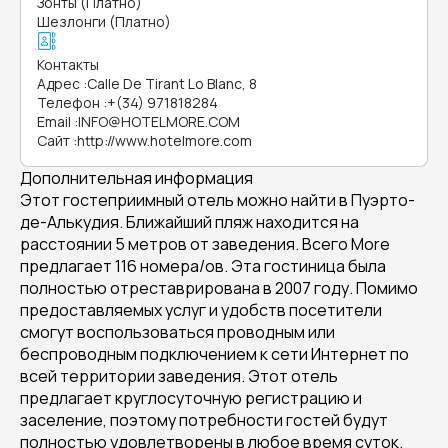
Зонты (Платно)
Шезлонги (Платно)
Контакты
Адрес
:
Calle De Tirant Lo Blanc, 8
Телефон
:
+(34) 971818284
Email
:
INFO@HOTELMORE.COM
Сайт
:
http://www.hotelmore.com
Дополнительная информация
Этот гостеприимный отель можно найти в Пуэрто-
де-Алькудия. Ближайший пляж находится на
расстоянии 5 метров от заведения. Всего More
предлагает 116 номера/ов. Эта гостиница была
полностью отреставрирована в 2007 году. Помимо
предоставляемых услуг и удобств посетители
смогут воспользоваться проводным или
беспроводным подключением к сети Интернет по
всей территории заведения. Этот отель
предлагает круглосуточную регистрацию и
заселение, поэтому потребности гостей будут
полностью удовлетворены в любое время суток.