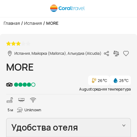
/
/
Главная
Испания
MORE
1/30
Испания, Майорка (Mallorca), Алькудиа (Alcudia)
MORE
26 °C
28 °C
August средняя температура
5 м
Unknown
Удобства отеля