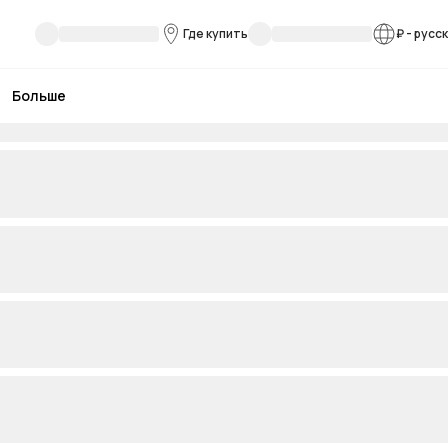
Где купить
₽
-
русс
Больше