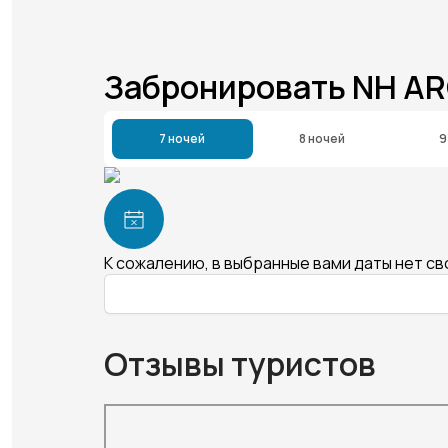
Забронировать NH A
7 ночей
8 ночей
9
К сожалению, в выбранные вами даты нет с
Отзывы туристов