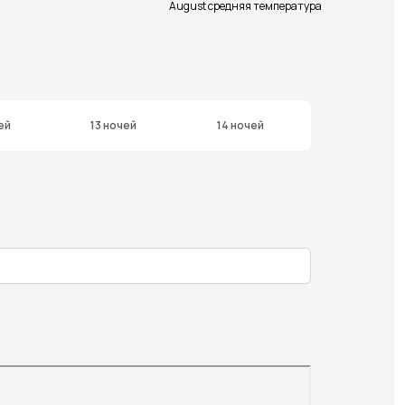
August средняя температура
ей
13 ночей
14 ночей