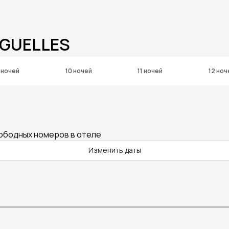
RGUELLES
 ночей
10 ночей
11 ночей
12 ноч
вободных номеров в отеле
Изменить даты