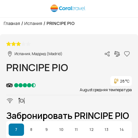
/
/
Главная
Испания
PRINCIPE PIO
1/1
Испания, Мадрид (Madrid)
PRINCIPE PIO
28 °C
August средняя температура
Забронировать PRINCIPE PIO
7
8
9
10
11
12
13
14