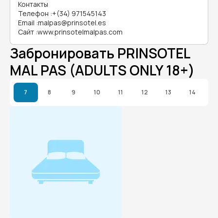
Контакты
Телефон
:
+(34) 971545143
Email
:
malpas@prinsotel.es
Сайт
:
www.prinsotelmalpas.com
Забронировать PRINSOTEL
MAL PAS (ADULTS ONLY 18+)
7
8
9
10
11
12
13
14