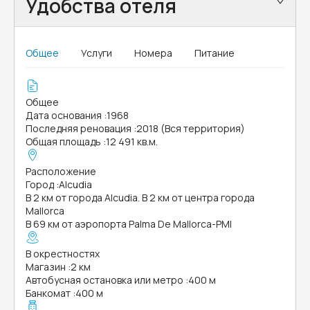
Удобства отеля
Общее
Услуги
Номера
Питание
Общее
Дата основания
:
1968
Последняя реновация
:
2018 (Вся территория)
Общая площадь
:
12 491 кв.м.
Расположение
Город
:
Alcudia
В 2 км от города Alcudia. В 2 км от центра города
Mallorca
В 69 км от аэропорта Palma De Mallorca-PMI
В окрестностях
Магазин
:
2 км
Автобусная остановка или метро
:
400 м
Банкомат
:
400 м