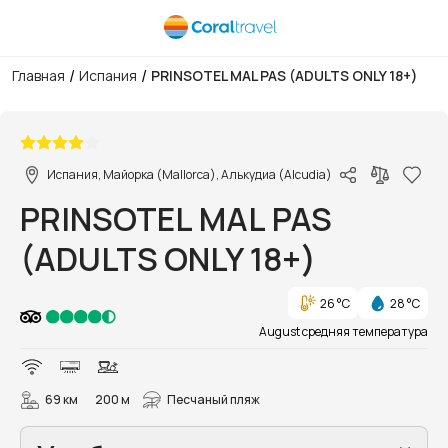
/
/
Главная
Испания
PRINSOTEL MAL PAS (ADULTS ONLY 18+)
1/32
Испания, Майорка (Mallorca), Алькудиа (Alcudia)
PRINSOTEL MAL PAS
(ADULTS ONLY 18+)
26 °C
28 °C
August средняя температура
69 км
200 м
Песчаный пляж