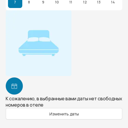
7
8
9
10
11
12
13
14
К сожалению, в выбранные вами даты нет свободных
номеров в отеле
Изменить даты