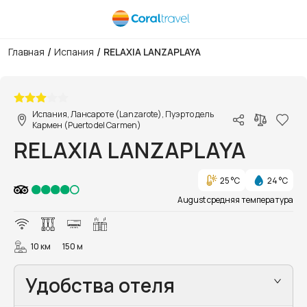
/
/
Главная
Испания
RELAXIA LANZAPLAYA
1/11
Испания, Лансароте (Lanzarote), Пуэрто дель
Кармен (Puerto del Carmen)
RELAXIA LANZAPLAYA
25 °C
24 °C
August средняя температура
10 км
150 м
Удобства отеля