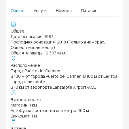
Общее
Услуги
Номера
Питание
Общее
Дата основания
:
1987
Последняя реновация
:
2018 (Только в номерах,
Общественные места)
Общая площадь
:
12 303 кв.м.
Расположение
Город
:
Puerto del Carmen
В 100 м от города Puerto del Carmen. В 100 м от центра
города Lanzarote
В 10 км от аэропорта Lanzarote Airport-ACE
В окрестностях
Магазин
:
1 км
Автобусная остановка или метро
:
100 м
Банкомат
:
1 м
В отеле