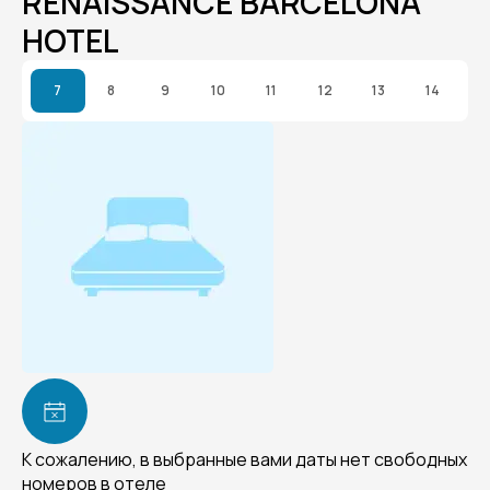
RENAISSANCE BARCELONA
HOTEL
7
8
9
10
11
12
13
14
К сожалению, в выбранные вами даты нет свободных
номеров в отеле