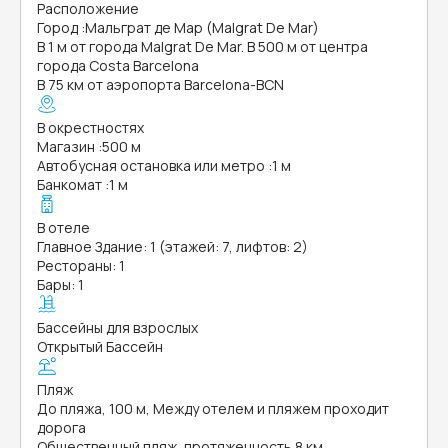
Расположение
Город
:
Мальграт де Мар (Malgrat De Mar)
В 1 м от города Malgrat De Mar. В 500 м от центра
города Costa Barcelona
В 75 км от аэропорта Barcelona-BCN
В окрестностях
Магазин
:
500 м
Автобусная остановка или метро
:
1 м
Банкомат
:
1 м
В отеле
Главное Здание: 1 (этажей: 7, лифтов: 2)
Рестораны: 1
Бары: 1
Бассейны для взрослых
Открытый Бассейн
Пляж
До пляжа, 100 м, Между отелем и пляжем проходит
дорога
Общественный пляж, протяженность 8 км