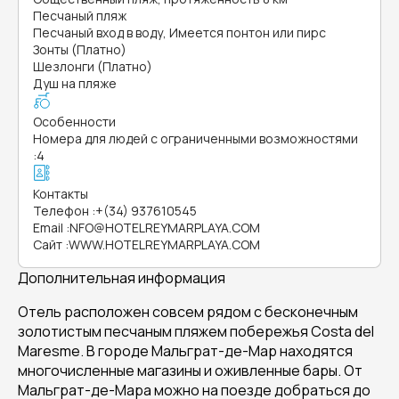
Песчаный пляж
Песчаный вход в воду, Имеется понтон или пирс
Зонты (Платно)
Шезлонги (Платно)
Душ на пляже
Особенности
Номера для людей с ограниченными возможностями
:
4
Контакты
Телефон
:
+(34) 937610545
Email
:
NFO@HOTELREYMARPLAYA.COM
Сайт
:
WWW.HOTELREYMARPLAYA.COM
Дополнительная информация
Отель расположен совсем рядом с бесконечным
золотистым песчаным пляжем побережья Costa del
Maresme. В городе Мальграт-де-Мар находятся
многочисленные магазины и оживленные бары. От
Мальграт-де-Мара можно на поезде добраться до