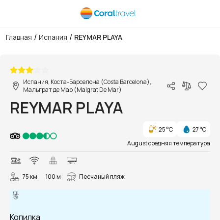
/
/
Главная
Испания
REYMAR PLAYA
1/13
Испания, Коста-Барселона (Costa Barcelona),
Мальграт де Мар (Malgrat De Mar)
REYMAR PLAYA
25 °C
27 °C
August средняя температура
75 км
100 м
Песчаный пляж
Копилка