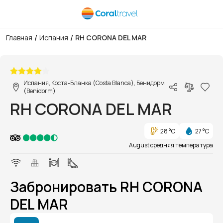
/
/
Главная
Испания
RH CORONA DEL MAR
1/1
Испания, Коста-Бланка (Costa Blanca), Бенидорм
(Benidorm)
RH CORONA DEL MAR
28 °C
27 °C
August средняя температура
Забронировать RH CORONA
DEL MAR