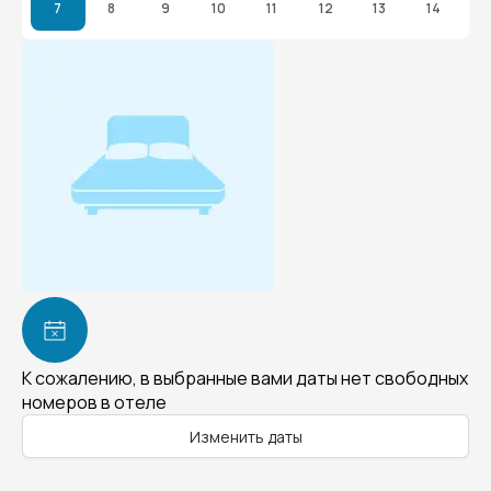
7
8
9
10
11
12
13
14
К сожалению, в выбранные вами даты нет свободных
номеров в отеле
Изменить даты