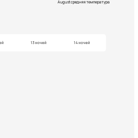
August средняя температура
ей
13 ночей
14 ночей