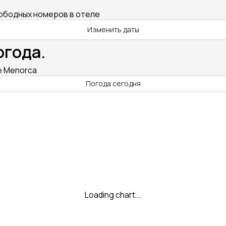
вободных номеров в отеле
Изменить даты
огода.
de Menorca
Погода сегодня
Loading chart...