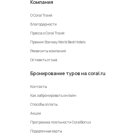
Компания
О Coral Travel
Благодарности
Пресса о Coral Travel
Премия Starway World Best Hotels
Реквизиты компаний
Оставить отзыв
Бронирование туров на coral.ru
Контакты
Как забронировать онлайн
Способы оплаты
Акции
Программа лояльности CoralBonus
Подарочные карты