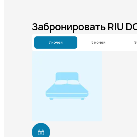
Забронировать RIU D
7 ночей
8 ночей
9