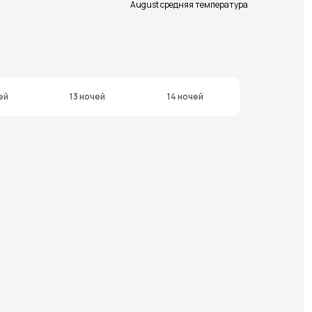
August средняя температура
ей
13 ночей
14 ночей