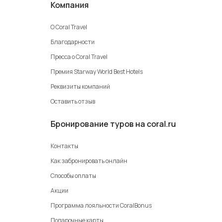
Компания
О Coral Travel
Благодарности
Пресса о Coral Travel
Премия Starway World Best Hotels
Реквизиты компаний
Оставить отзыв
Бронирование туров на coral.ru
Контакты
Как забронировать онлайн
Способы оплаты
Акции
Программа лояльности CoralBonus
Подарочные карты