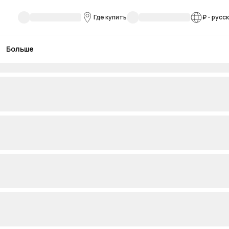
Где купить
₽
-
русс
Больше