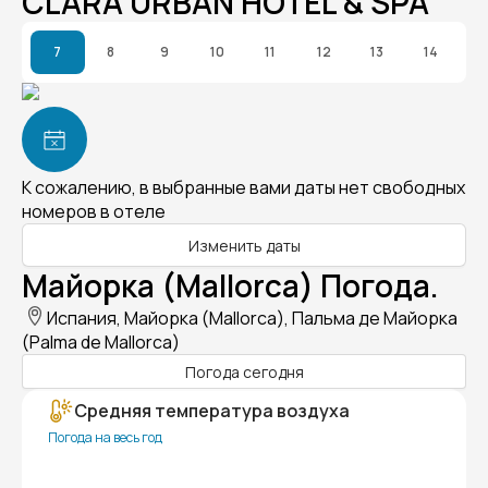
CLARA URBAN HOTEL & SPA
7
8
9
10
11
12
13
14
К сожалению, в выбранные вами даты нет свободных
номеров в отеле
Изменить даты
Майорка (Mallorca) Погода.
Испания, Майорка (Mallorca), Пальма де Майорка
(Palma de Mallorca)
Погода сегодня
Средняя температура воздуха
Погода на весь год