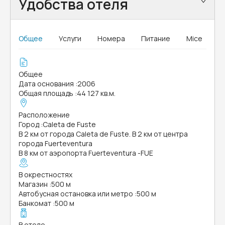
Удобства отеля
Общее
Услуги
Номера
Питание
Mice
Общее
Дата основания
:
2006
Общая площадь
:
44 127 кв.м.
Расположение
Город
:
Caleta de Fuste
В 2 км от города Caleta de Fuste. В 2 км от центра
города Fuerteventura
В 8 км от аэропорта Fuerteventura -FUE
В окрестностях
Магазин
:
500 м
Автобусная остановка или метро
:
500 м
Банкомат
:
500 м
В отеле