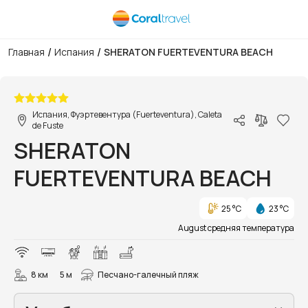
/
/
Главная
Испания
SHERATON FUERTEVENTURA BEACH
1/54
Испания, Фуэртевентура (Fuerteventura), Caleta
de Fuste
SHERATON
FUERTEVENTURA BEACH
25 °C
23 °C
August средняя температура
8 км
5 м
Песчано-галечный пляж