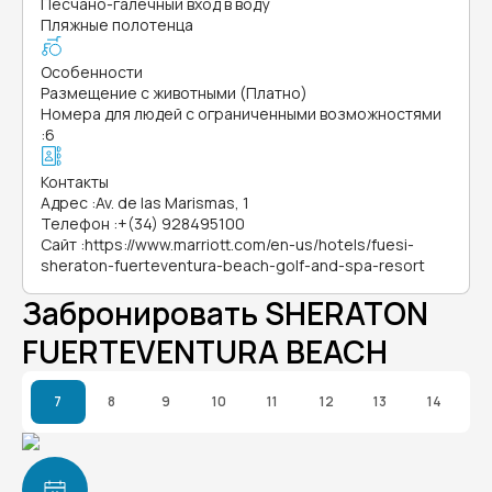
Песчано-галечный вход в воду
Пляжные полотенца
Особенности
Размещение с животными (Платно)
Номера для людей с ограниченными возможностями
:
6
Контакты
Адрес
:
Av. de las Marismas, 1
Телефон
:
+(34) 928495100
Сайт
:
https://www.marriott.com/en-us/hotels/fuesi-
sheraton-fuerteventura-beach-golf-and-spa-resort
Забронировать SHERATON
FUERTEVENTURA BEACH
7
8
9
10
11
12
13
14