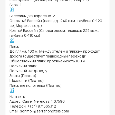
Бары: 1
Бассейны для взрослых: 2
Открытый Бассейн (площадь 240 кв.м., глубина 0-120
см, Морская вода)
Крытый Бассейн (С подогревом, площадь 225 кв.м.,
глубина 0-110 см)
Пляж
До пляжа, 100 м, Между отелем и пляжем проходит
дорога (существует пешеходный переход)”
Общественный пляж, протяженность 100 м
Песчаный пляж
Песчаный вход в воду
Зонты (Платно)
Шезлонги (Платно)
Пляжные полотенца (Платно)
Контакты
Адрес
:
Carrer Nereidas, 1 07590
Телефон
:
+(34) 971565312
Email
:
sonmoll@serranohotels.com