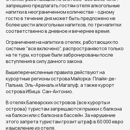
запрещено предлагать гостям отеля алкогольные
напитки в неограниченном количестве - одному
гостю в течение дня может быть предложено не
более шести алкогольных напитков, по три напитки
соответственно в дневное и вечернее время.
Ограничения на напитки в отелях, работающих по
системе "все включено", распространяются только
на те туры, которые были забронированы после
вступления в силу данного закона.
Вышеперечисленные правила действуют на
курортные регионы острова Майорка: Плайя-де-
Пальма, Эль-Ареналь и Магалуф, а также курорт
острова Ибица: Сан-Антонио.
В отелях Балеарских островов (все курорты и
острова) туристам запрещаются прыжки с балкона
на балкон или с балкона в бассейн. За нарушение
этого запрета туристам грозит штраф в 60 000 евро
и выселение из отеля.