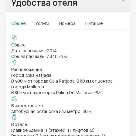
Удобства отеля
Общее
Услуги
Номера
Питание
Общее
Дата основания
:
2014
Общая площадь
:
7 340 кв.м.
Расположение
Город
:
Cala Ratjada
В 400 м от города Cala Ratjada. В 80 км от центра
города Mallorca
В 80 км от аэропорта Palma De Mallorca-PMI
В окрестностях
Автобусная остановка или метро
:
30 м
В отеле
Главное Здание: 1 (этажей: 11, лифтов: 2)
Рестораны: 3 (из них ресторанов а’ля карт: 1)