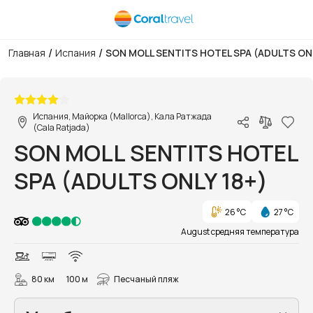
/
/
Главная
Испания
SON MOLL SENTITS HOTEL SPA (ADULTS ONL
1/17
Испания, Майорка (Mallorca), Кала Ратжада
(Cala Ratjada)
SON MOLL SENTITS HOTEL
SPA (ADULTS ONLY 18+)
26 °C
27 °C
August средняя температура
80 км
100 м
Песчаный пляж