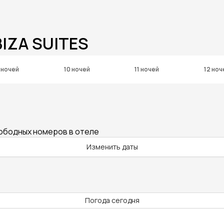
BIZA SUITES
 ночей
10 ночей
11 ночей
12 ноч
вободных номеров в отеле
Изменить даты
Погода сегодня