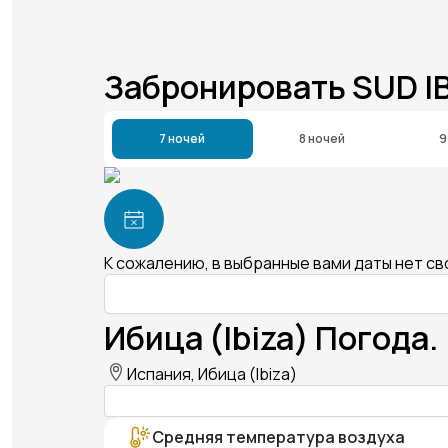
Забронировать SUD I
7 ночей
8 ночей
9
К сожалению, в выбранные вами даты нет с
Ибица (Ibiza) Погода.
Испания, Ибица (Ibiza)
Средняя температура воздуха