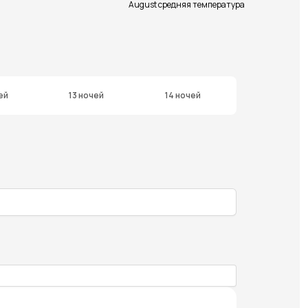
August средняя температура
ей
13 ночей
14 ночей