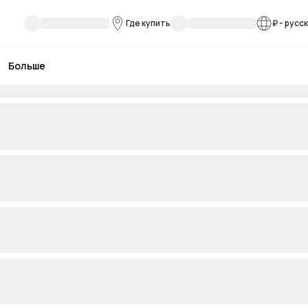
Где купить
₽
-
русс
Больше