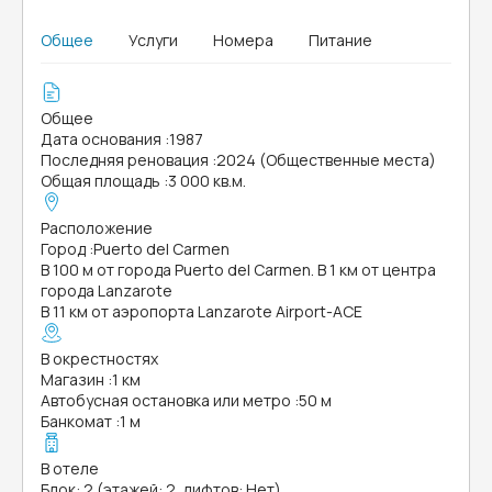
Общее
Услуги
Номера
Питание
Общее
Дата основания
:
1987
Последняя реновация
:
2024 (Общественные места)
Общая площадь
:
3 000 кв.м.
Расположение
Город
:
Puerto del Carmen
В 100 м от города Puerto del Carmen. В 1 км от центра
города Lanzarote
В 11 км от аэропорта Lanzarote Airport-ACE
В окрестностях
Магазин
:
1 км
Автобусная остановка или метро
:
50 м
Банкомат
:
1 м
В отеле
Блок: 2 (этажей: 2, лифтов: Нет)