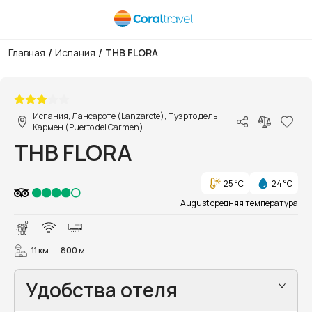
/
/
Главная
Испания
THB FLORA
1/67
Испания, Лансароте (Lanzarote), Пуэрто дель
Кармен (Puerto del Carmen)
THB FLORA
25 °C
24 °C
August средняя температура
11 км
800 м
Удобства отеля