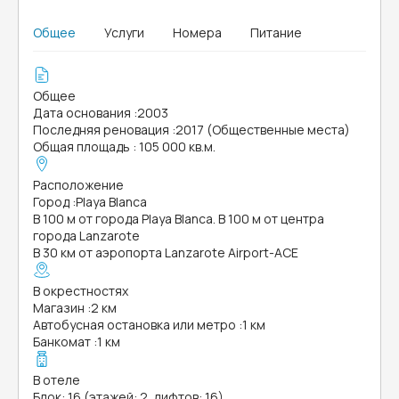
Общее
Услуги
Номера
Питание
Общее
Дата основания
:
2003
Последняя реновация
:
2017 (Общественные места)
Общая площадь
:
105 000 кв.м.
Расположение
Город
:
Playa Blanca
В 100 м от города Playa Blanca. В 100 м от центра
города Lanzarote
В 30 км от аэропорта Lanzarote Airport-ACE
В окрестностях
Магазин
:
2 км
Автобусная остановка или метро
:
1 км
Банкомат
:
1 км
В отеле
Блок: 16 (этажей: 2, лифтов: 16)