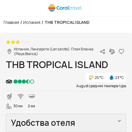
/
/
Главная
Испания
THB TROPICAL ISLAND
1/44
Испания, Лансароте (Lanzarote), Плая Бланка
(Playa Blanca)
THB TROPICAL ISLAND
25 °C
23 °C
August средняя температура
30 км
2 км
Удобства отеля