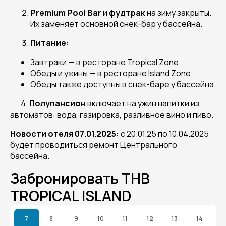
Premium Pool Bar
и
фудтрак
на зиму закрыты.
Их заменяет основной снек-бар у бассейна.
Питание:
Завтраки — в ресторане
Tropical Zone
Обеды и ужины — в ресторане
Island Zone
Обеды также доступны в снек-баре у бассейна
4.
Полупансион
включает на ужин напитки из
автоматов: вода, газировка, разливное вино и пиво.
Новости отеля 07.01.2025:
с 20.01.25 по 10.04.2025
будет проводиться ремонт Центрального
бассейна.
Забронировать THB
TROPICAL ISLAND
7
8
9
10
11
12
13
14