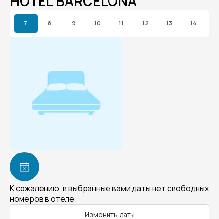
HOTEL BARCELONA
7
8
9
10
11
12
13
14
К сожалению, в выбранные вами даты нет свободных
номеров в отеле
Изменить даты