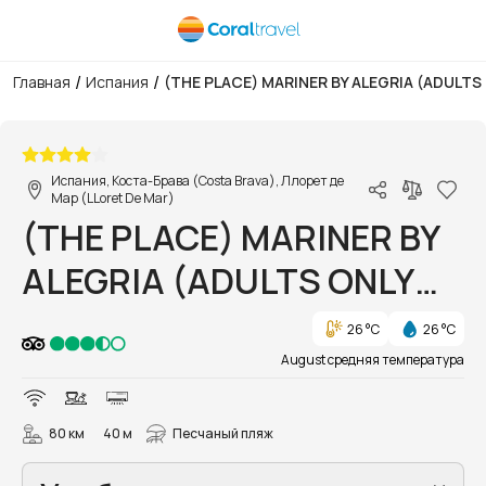
/
/
Главная
Испания
(THE PLACE) MARINER BY ALEGRIA (ADULTS 
1/22
Испания, Коста-Брава (Costa Brava), Ллорет де
Мар (LLoret De Mar)
(THE PLACE) MARINER BY
ALEGRIA (ADULTS ONLY
21+)
26 °C
26 °C
August средняя температура
80 км
40 м
Песчаный пляж