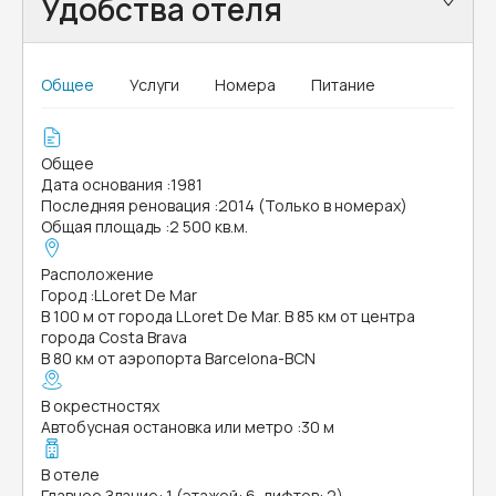
Удобства отеля
Общее
Услуги
Номера
Питание
Общее
Дата основания
:
1981
Последняя реновация
:
2014 (Только в номерах)
Общая площадь
:
2 500 кв.м.
Расположение
Город
:
LLoret De Mar
В 100 м от города LLoret De Mar. В 85 км от центра
города Costa Brava
В 80 км от аэропорта Barcelona-BCN
В окрестностях
Автобусная остановка или метро
:
30 м
В отеле
Главное Здание: 1 (этажей: 6, лифтов: 2)