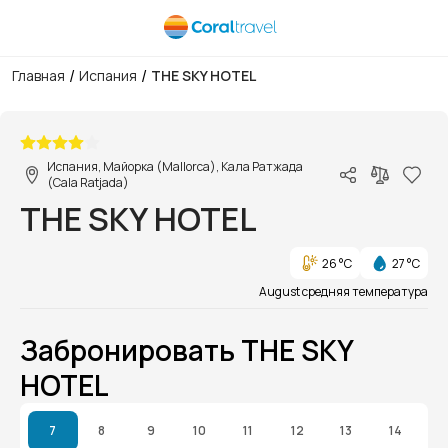
/
/
Главная
Испания
THE SKY HOTEL
1/1
Испания, Майорка (Mallorca), Кала Ратжада
(Cala Ratjada)
THE SKY HOTEL
26 °C
27 °C
August средняя температура
Забронировать THE SKY
HOTEL
7
8
9
10
11
12
13
14