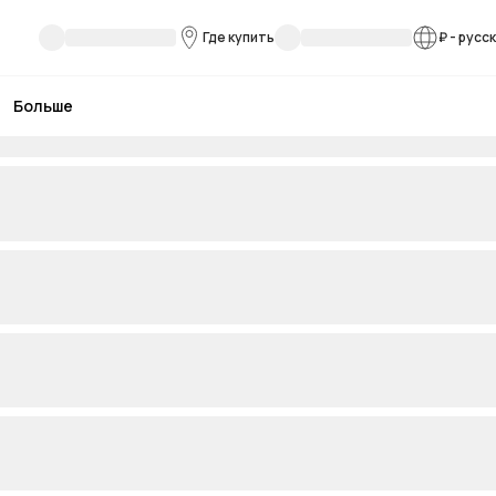
Где купить
₽
-
русс
Больше