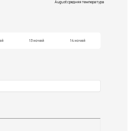
August средняя температура
ей
13 ночей
14 ночей