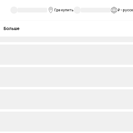
Где купить
₽
-
русс
Больше