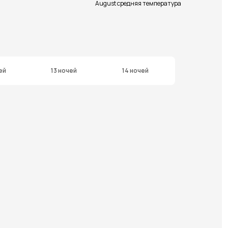
August средняя температура
ей
13 ночей
14 ночей