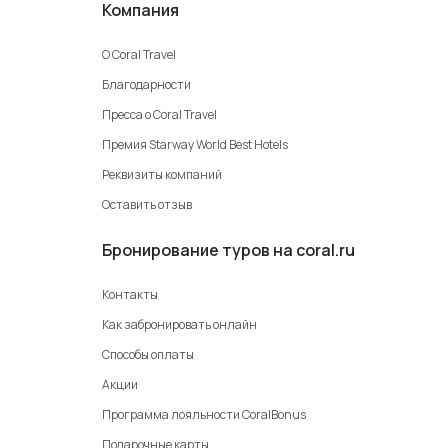
Компания
О Coral Travel
Благодарности
Пресса о Coral Travel
Премия Starway World Best Hotels
Реквизиты компаний
Оставить отзыв
Бронирование туров на coral.ru
Контакты
Как забронировать онлайн
Способы оплаты
Акции
Программа лояльности CoralBonus
Подарочные карты