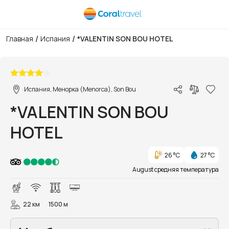
/
/
Главная
Испания
*VALENTIN SON BOU HOTEL
1/42
Испания, Менорка (Menorca), Son Bou
*VALENTIN SON BOU
HOTEL
26 °C
27 °C
August средняя температура
22 км
1500 м