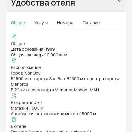
Удобства отеля
Общее
Услуги
Номера
Питание
Общее
Дата основания
:
1989
Общая площадь
:
10 000 кв.м.
Расположение
Город
:
Son Bou
В 1500 м от города Son Bou. В 1500 м от центра города
Menorca
В 22 км от аэропорта Menorca-Mahon -MAH
В окрестностях
Магазин
:
1500 м
Автобусная остановка или метро
:
15000 м
В отеле
Главное Здание: 1 (этажей: 4, лифтов: 2)