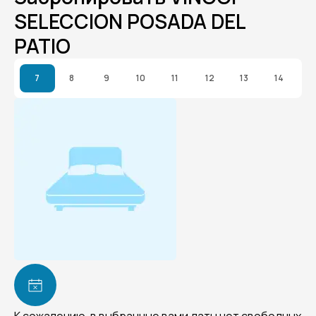
SELECCION POSADA DEL
PATIO
7
8
9
10
11
12
13
14