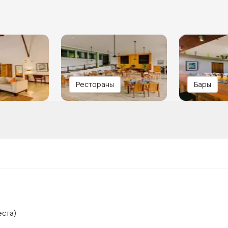
Рестораны
Бары
еста)