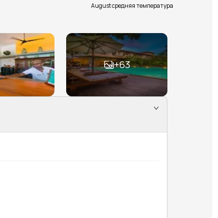
August средняя температура
+
63