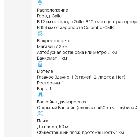
Расположение
Город
:
Galle
В 12 км от города Galle. В 12 км от центра города
В 153 км от аэропорта Colombo-CMB
В окрестностях
Магазин
:
12 км
Автобусная остановка или метро
:
1 км
Банкомат
:
1 км
В отеле
Главное Здание: 1 (этажей: 2, лифтов: Нет)
Рестораны: 1
Бары: 1
Бассейны для взрослых
Открытый Бассейн (площадь 450 кв.м., глубина 
Пляж
До пляжа, 50 м
Общественный пляж, протяженность 1 км