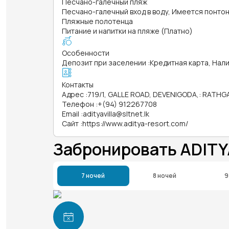
Песчано-галечный пляж
Песчано-галечный вход в воду, Имеется понтон
Пляжные полотенца
Питание и напитки на пляже (Платно)
Особенности
Депозит при заселении
:
Кредитная карта, Нал
Контакты
Адрес
:
719/1, GALLE ROAD, DEVENIGODA,: RATHGA
Телефон
:
+(94) 912267708
Email
:
adityavilla@sltnet.lk
Сайт
:
https://www.aditya-resort.com/
Забронировать ADIT
7 ночей
8 ночей
9