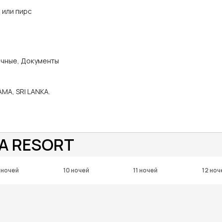
 или пирс
ичные, Документы
MA, SRI LANKA.
YA RESORT
 ночей
10 ночей
11 ночей
12 ноч