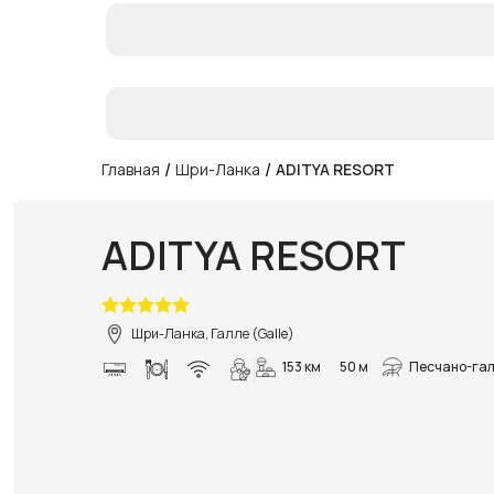
/
/
Главная
Шри-Ланка
ADITYA RESORT
ADITYA RESORT
Шри-Ланка, Галле (Galle)
153 км
50 м
Песчано-гал