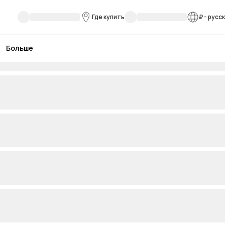
Где купить
₽
-
русс
Больше