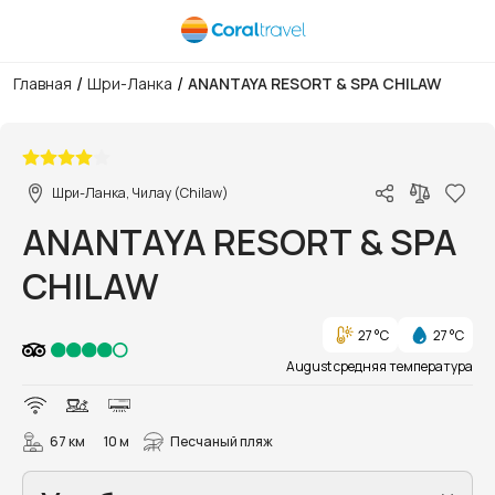
/
/
Главная
Шри-Ланка
ANANTAYA RESORT & SPA CHILAW
1/47
Шри-Ланка, Чилау (Chilaw)
ANANTAYA RESORT & SPA
CHILAW
27 °C
27 °C
August средняя температура
67 км
10 м
Песчаный пляж