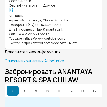
Особенности
Сертификаты отеля
:
Другое
Контакты
Адрес
:
Bangadeniya, Chilaw, Sri Lanka
Телефон
:
+(94) 00940322233200
Email
:
inquiries.chilaw@anantaya.lk
Сайт
:
WWW.ANANTAYA.LK
Youtube
:
https://www.youtube.com/
Twitter
:
https://twitter.com/AnantayaChilaw
Дополнительная информация
Описание концепции All Inclusive
Забронировать ANANTAYA
RESORT & SPA CHILAW
7
8
9
10
11
12
13
14