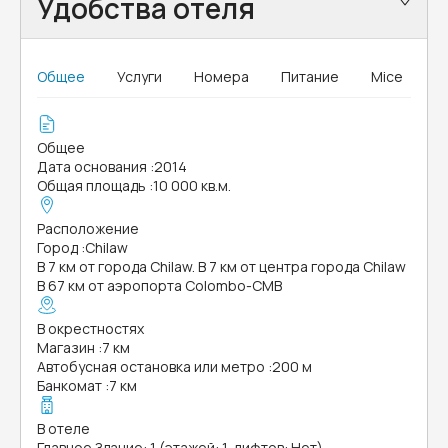
Удобства отеля
Общее
Услуги
Номера
Питание
Mice
Общее
Дата основания
:
2014
Общая площадь
:
10 000 кв.м.
Расположение
Город
:
Chilaw
В 7 км от города Chilaw. В 7 км от центра города Chilaw
В 67 км от аэропорта Colombo-CMB
В окрестностях
Магазин
:
7 км
Автобусная остановка или метро
:
200 м
Банкомат
:
7 км
В отеле
Главное Здание: 1 (этажей: 1, лифтов: Нет)