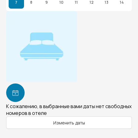
7
8
9
10
11
12
13
14
К сожалению, в выбранные вами даты нет свободных
номеров в отеле
Изменить даты