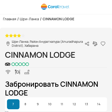
/
/
Главная
Шри-Ланка
CINNAMON LODGE
1/1
Шри-Ланка, Район Ануратхапура (Anuradhapura
District), Хабарана
CINNAMON LODGE
Забронировать CINNAMON
LODGE
7
8
9
10
11
12
13
14